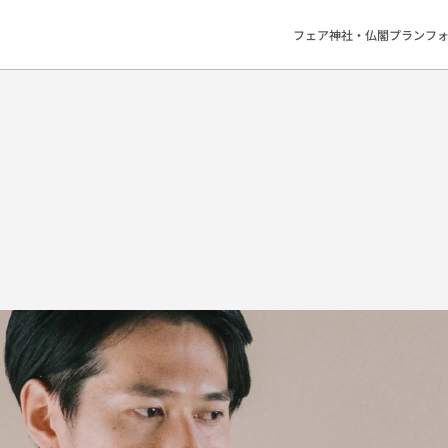
フェア
神社・仏閣
プラン
フ