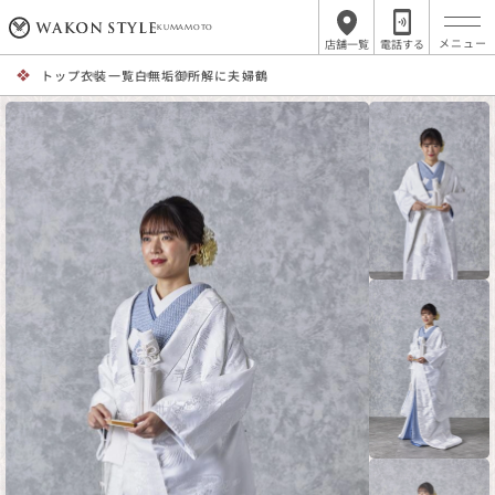
KUMAMOTO
店舗一覧
電話する
トップ
衣装一覧
白無垢
御所解に夫婦鶴