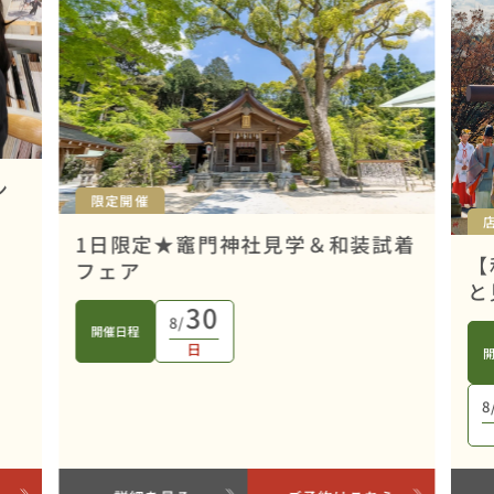
ン
限定開催
1日限定★竈門神社見学＆和装試着
【
フェア
と
30
8/
開催日程
日
8