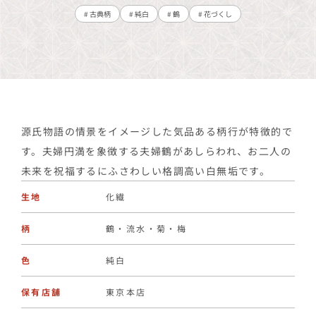
# 古典柄
# 純白
# 鶴
# 花づくし
源氏物語の情景をイメージした気品ある柄行が特徴的で
す。夫婦円満を象徴する夫婦鶴があしらわれ、お二人の
未来を祝福するにふさわしい格調高い白無垢です。
生地
化繊
柄
鶴・流水・菊・梅
色
純白
保有店舗
東京本店