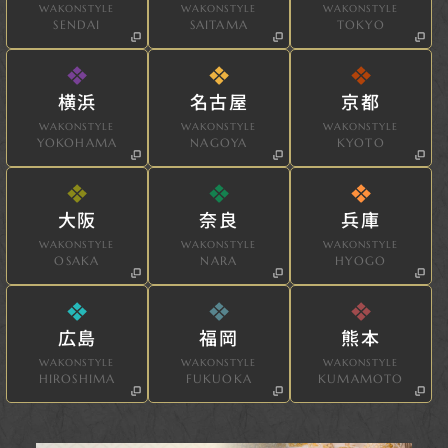
WAKONSTYLE
WAKONSTYLE
WAKONSTYLE
SENDAI
SAITAMA
TOKYO
横浜
名古屋
京都
WAKONSTYLE
WAKONSTYLE
WAKONSTYLE
YOKOHAMA
NAGOYA
KYOTO
大阪
奈良
兵庫
WAKONSTYLE
WAKONSTYLE
WAKONSTYLE
OSAKA
NARA
HYOGO
広島
福岡
熊本
WAKONSTYLE
WAKONSTYLE
WAKONSTYLE
HIROSHIMA
FUKUOKA
KUMAMOTO