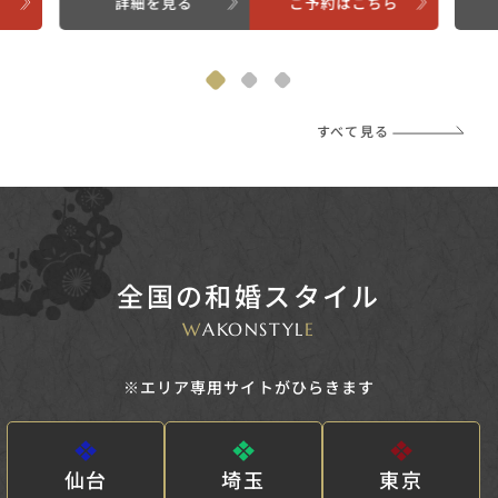
ら
詳細を見る
ご予約はこちら
すべて見る
全国の和婚スタイル
W
AKONSTYL
E
※エリア専用サイトがひらきます
仙台
埼玉
東京