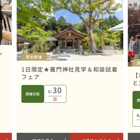
ン
限定開催
1日限定★竈門神社見学＆和装試着
【
フェア
と
30
8/
開催日程
日
8