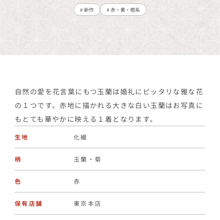
# 新作
# 赤・黄・橙系
自然の愛を花言葉にもつ玉蘭は婚礼にピッタリな雅な花
の１つです。赤地に描かれる大きな白い玉蘭はお写真に
もとても華やかに映える１着となります。
生地
化繊
柄
玉蘭・菊
色
赤
保有店舗
東京本店