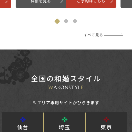
ら
詳細を見る
ご予約はこちら
すべて見る
全国の和婚スタイル
W
AKONSTYL
E
※エリア専用サイトがひらきます
仙台
埼玉
東京