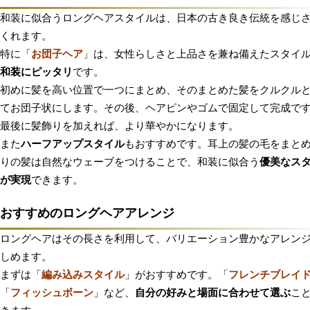
和装に似合うロングヘアスタイルは、日本の古き良き伝統を感じ
くれます。
特に「
お団子ヘア
」は、女性らしさと上品さを兼ね備えたスタイ
和装にピッタリ
です。
初めに髪を高い位置で一つにまとめ、そのまとめた髪をクルクル
てお団子状にします。その後、ヘアピンやゴムで固定して完成で
最後に髪飾りを加えれば、より華やかになります。
また
ハーフアップスタイル
もおすすめです。耳上の髪の毛をまと
りの髪は自然なウェーブをつけることで、和装に似合う
優美なス
が実現
できます。
おすすめのロングヘアアレンジ
ロングヘアはその長さを利用して、バリエーション豊かなアレン
しめます。
まずは「
編み込みスタイル
」がおすすめです。「
フレンチブレイ
「
フィッシュボーン
」など、
自分の好みと場面に合わせて選ぶ
こ