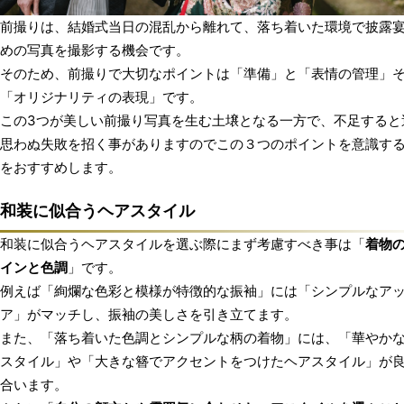
前撮りは、結婚式当日の混乱から離れて、落ち着いた環境で披露
めの写真を撮影する機会です。
そのため、前撮りで大切なポイントは「準備」と「表情の管理」
「オリジナリティの表現」です。
この3つが美しい前撮り写真を生む土壌となる一方で、不足すると
思わぬ失敗を招く事がありますのでこの３つのポイントを意識す
をおすすめします。
和装に似合うヘアスタイル
和装に似合うヘアスタイルを選ぶ際にまず考慮すべき事は「
着物
インと色調
」です。
例えば「絢爛な色彩と模様が特徴的な振袖」には「シンプルなア
ア」がマッチし、振袖の美しさを引き立てます。
また、「落ち着いた色調とシンプルな柄の着物」には、「華やか
スタイル」や「大きな簪でアクセントをつけたヘアスタイル」が
合います。