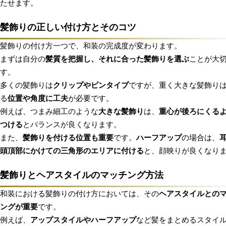
たせます。
髪飾りの正しい付け方とそのコツ
髪飾りの付け方一つで、和装の完成度が変わります。
まずは自分の
髪質を把握し、それに合った髪飾りを選ぶ
ことが大
す。
多くの髪飾りは
クリップやピンタイプ
ですが、重く大きな髪飾り
る
位置や角度に工夫
が必要です。
例えば、つまみ細工のような
大きな髪飾り
は、
重心が後ろにくる
つける
とバランスが良くなります。
また、
髪飾りを付ける位置も重要
です。
ハーフアップ
の場合は、
頭頂部にかけての三角形のエリアに付ける
と、顔映りが良くなり
髪飾りとヘアスタイルのマッチング方法
和装における髪飾りの付け方においては、その
ヘアスタイルとの
ングが重要
です。
例えば、
アップスタイルやハーフアップ
など髪をまとめるスタイ