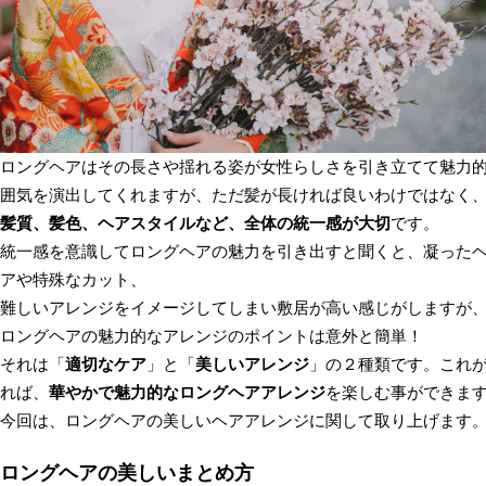
ロングヘアはその長さや揺れる姿が女性らしさを引き立てて魅力
囲気を演出してくれますが、ただ髪が長ければ良いわけではなく
髪質、髪色、ヘアスタイルなど、全体の統一感が大切
です。
統一感を意識してロングヘアの魅力を引き出すと聞くと、凝った
アや特殊なカット、
難しいアレンジをイメージしてしまい敷居が高い感じがしますが
ロングヘアの魅力的なアレンジのポイントは意外と簡単！
それは「
適切なケア
」と「
美しいアレンジ
」の２種類です。これ
れば、
華やかで魅力的なロングヘアアレンジ
を楽しむ事ができま
今回は、ロングヘアの美しいヘアアレンジに関して取り上げます
ロングヘアの美しいまとめ方