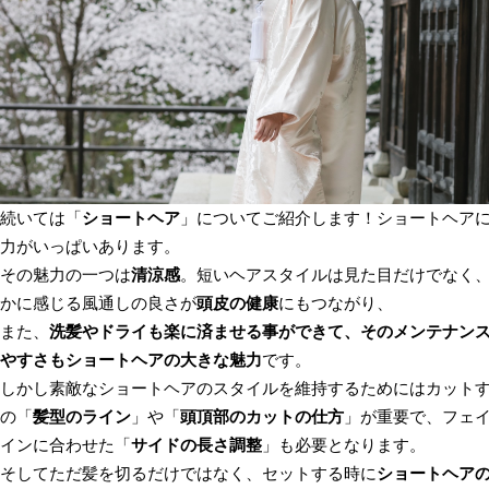
続いては「
ショートヘア
」についてご紹介します！ショートヘア
力がいっぱいあります。
その魅力の一つは
清涼感
。短いヘアスタイルは見た目だけでなく
かに感じる風通しの良さが
頭皮の健康
にもつながり、
また、
洗髪やドライも楽に済ませる事ができて、そのメンテナン
やすさもショートヘアの大きな魅力
です。
しかし素敵なショートヘアのスタイルを維持するためにはカット
の「
髪型のライン
」や「
頭頂部のカットの仕方
」が重要で、フェ
インに合わせた「
サイドの長さ調整
」も必要となります。
そしてただ髪を切るだけではなく、セットする時に
ショートヘア