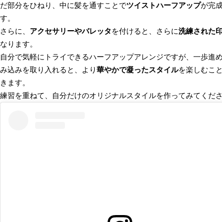
だ部分をひねり、中に髪を通すことで
ツイストハーフアップ
が完
す。
さらに、
アクセサリーやバレッタ
を付けると、さらに
洗練された
なります。
自分で気軽にトライできるハーフアップアレンジですが、一歩進
み込みを取り入れると、より
華やかで凝ったスタイル
を楽しむこ
きます。
練習を重ねて、自分だけのオリジナルスタイルを作ってみてくだ