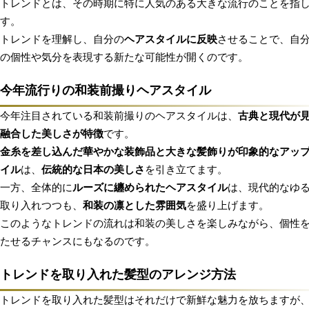
トレンドとは、その時期に特に人気のある大きな流行のことを指
す。
トレンドを理解し、自分の
ヘアスタイルに反映
させることで、自
の個性や気分を表現する新たな可能性が開くのです。
今年流行りの和装前撮りヘアスタイル
今年注目されている和装前撮りのヘアスタイルは、
古典と現代が
融合した美しさが特徴
です。
金糸を差し込んだ華やかな装飾品と大きな髪飾りが印象的なアッ
イル
は、
伝統的な日本の美しさ
を引き立てます。
一方、全体的に
ルーズに纏められたヘアスタイル
は、現代的なゆ
取り入れつつも、
和装の凛とした雰囲気
を盛り上げます。
このようなトレンドの流れは和装の美しさを楽しみながら、個性
たせるチャンスにもなるのです。
トレンドを取り入れた髪型のアレンジ方法
トレンドを取り入れた髪型はそれだけで新鮮な魅力を放ちますが