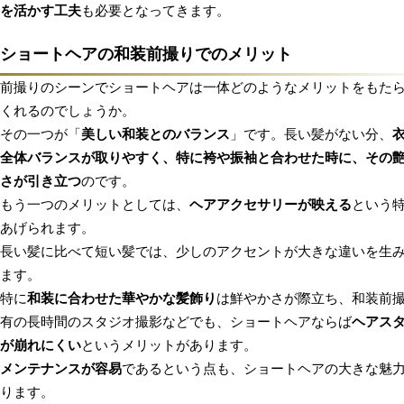
を活かす工夫
も必要となってきます。
ショートヘアの和装前撮りでのメリット
前撮りのシーンでショートヘアは一体どのようなメリットをもた
くれるのでしょうか。
その一つが「
美しい和装とのバランス
」です。長い髪がない分、
全体バランスが取りやすく、特に袴や振袖と合わせた時に、その
さが引き立つ
のです。
もう一つのメリットとしては、
ヘアアクセサリーが映える
という
あげられます。
長い髪に比べて短い髪では、少しのアクセントが大きな違いを生
ます。
特に
和装に合わせた華やかな髪飾り
は鮮やかさが際立ち、和装前
有の長時間のスタジオ撮影などでも、ショートヘアならば
ヘアス
が崩れにくい
というメリットがあります。
メンテナンスが容易
であるという点も、ショートヘアの大きな魅
ります。