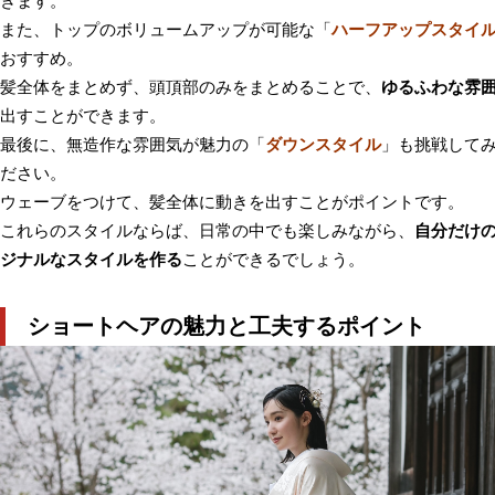
きます。
また、トップのボリュームアップが可能な「
ハーフアップスタイ
おすすめ。
髪全体をまとめず、頭頂部のみをまとめることで、
ゆるふわな雰
出すことができます。
最後に、無造作な雰囲気が魅力の「
ダウンスタイル
」も挑戦して
ださい。
ウェーブをつけて、髪全体に動きを出すことがポイントです。
これらのスタイルならば、日常の中でも楽しみながら、
自分だけ
ジナルなスタイルを作る
ことができるでしょう。
ショートヘアの魅力と工夫するポイント