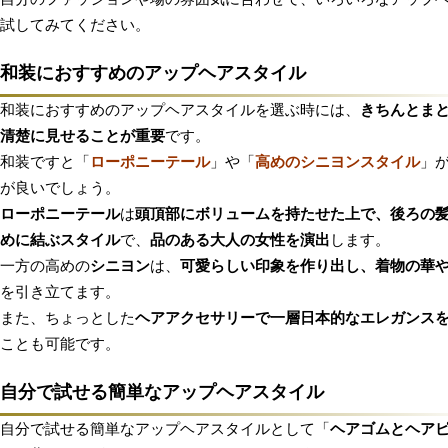
試してみてください。
和装におすすめのアップヘアスタイル
和装におすすめのアップヘアスタイルを選ぶ時には、
きちんとま
清楚に見せることが重要
です。
和装ですと「
ローポニーテール
」や「
高めのシニヨンスタイル
」
が良いでしょう。
ローポニーテール
は
頭頂部にボリュームを持たせた上で、後ろの
めに結ぶスタイル
で、
品のある大人の女性を演出
します。
一方の高めの
シニヨン
は、
可愛らしい印象を作り出し、着物の華
を引き立てます。
また、ちょっとした
ヘアアクセサリーで一層日本的なエレガンス
ことも可能です。
自分で試せる簡単なアップヘアスタイル
自分で試せる簡単なアップヘアスタイルとして「
ヘアゴムとヘア