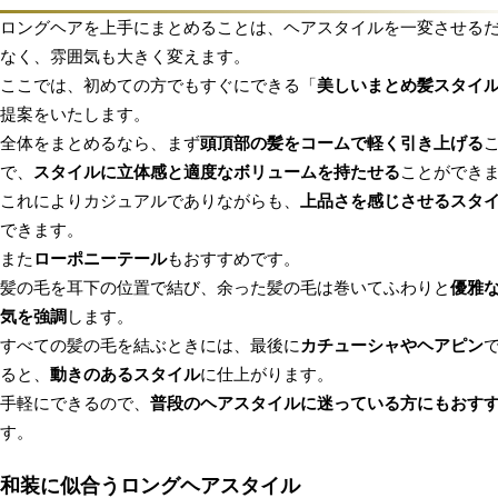
ロングヘアを上手にまとめることは、ヘアスタイルを一変させる
なく、雰囲気も大きく変えます。
ここでは、初めての方でもすぐにできる「
美しいまとめ髪スタイ
提案をいたします。
全体をまとめるなら、まず
頭頂部の髪をコームで軽く引き上げる
で、
スタイルに立体感と適度なボリュームを持たせる
ことができ
これによりカジュアルでありながらも、
上品さを感じさせるスタ
できます。
また
ローポニーテール
もおすすめです。
髪の毛を耳下の位置で結び、余った髪の毛は巻いてふわりと
優雅
気を強調
します。
すべての髪の毛を結ぶときには、最後に
カチューシャやヘアピン
ると、
動きのあるスタイル
に仕上がります。
手軽にできるので、
普段のヘアスタイルに迷っている方にもおす
す。
和装に似合うロングヘアスタイル