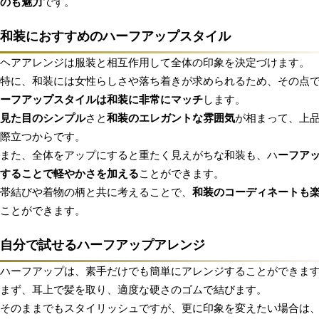
のも魅力
です。
和装におすすめのハーフアップスタイル
ヘアアレンジは服装と相互作用して全体の印象を決定づけます。
特に、和装には女性らしさや落ち着きが求められるため、その点
ーフアップスタイルは和装に非常にマッチ
します。
見た目のシンプル
さと
和装のエレガントな雰囲気
が相まって、上
際立つからです。
また、全体をアップにすると重たく見えがちな和装も、ハ
ーフア
することで軽やかさを加える
ことができます。
帯結びや着物の柄と共に考えることで、
和装のコーディネートも
ことができます。
自分で試せるハーフアップアレンジ
ハーフアップは、素手だけでも簡単にアレンジすることができま
まず、耳上で髪を取り、適度な硬さのゴムで結びます。
そのままでもスタイリッシュですが、更に印象を変えたい場合は