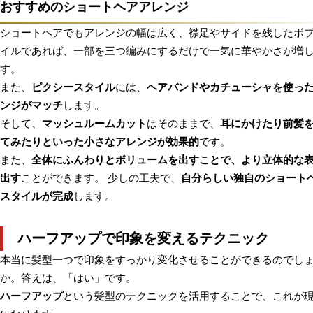
おすすめのショートヘアアレンジ
ショートヘアでもアレンジの幅は広く、襟足やサイドを残したボ
イルであれば、一部を三つ編みにするだけで一気に華やかさが増
す。
また、
ピクシースタイル
には、
ヘアバンドやカチューシャを使っ
ンジがマッチ
します。
そして、
マッシュルームカット
はそのままで、
耳にかけたり前髪
てみたりといった小さなアレンジが効果的
です。
また、
全体にふんわりとボリュームを出すことで、より立体的な
出す
ことができます。 少しの工夫で、
自分らしい独自のショート
スタイルが完成
します。
ハーフアップで印象を変えるテクニック
本当に髪型一つで印象をすっかり変化させることができるのでし
か。答えは、「はい」です。
ハーフアップ
という髪型のテクニックを活用することで、これが