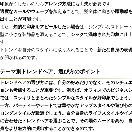
印象深くしたいのなら
アレンジ方法にも工夫
が必要です。
適度なカールやウェーブを加える
ことで、髪全体に動きや
躍動感
出すことが可能
です。
また、
知的な印象をアピールしたい場合
は、シンプルなストレー
型に小さな装飾品を添えることで、
シックで洗練された印象
に仕
す。
トレンドを自分のスタイルに取り入れることで、
新たな自身の表
が開かれるのです。
テーマ別トレンドヘア、選び方のポイント
トレンドヘアの選び方には、自分の好みだけでなく、そのシチュ
ョンも考慮することが重要です。
例えば、オフィスでのビジネス
では、スッキリとまとめたシンプルなスタイルが好印象でしょう
一方、パーティーやデートでは華やかなアップスタイルや遊び心
ロングスタイルが最適でしょう。
自分自身のライフスタイルやイ
に合わせたトレンドヘアを選ぶことで、その場のムードを高め、
身をより魅力的に演出することができるのです。