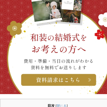
目次
[
閉じる
]