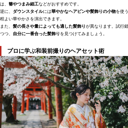
は、
簪やつまみ細工
などがおすすめです。
逆に、
ダウンスタイル
には
華やかなヘアピンや髪飾りの小物
を使
程よい華やかさを演出できます。
また、
髪の長さや量によっても適した髪飾り
が異なります。試行
つつ、
自分に一番合った髪飾り
を見つけてみましょう。
プロに学ぶ和装前撮りのヘアセット術