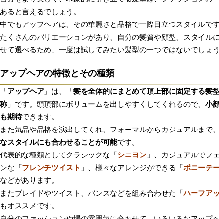
あると言えるでしょう。
中でもアップヘアは、その華麗さと品格で一際目立つスタイルで
たくさんのバリエーションがあり、自分の髪質や顔型、スタイル
せて選べるため、一度は試してみたい髪型の一つではないでしょ
アップヘアの特徴とその種類
「
アップヘア
」は、「
髪を全体的にまとめて頂上部に固定する髪
称
」です。頭頂部にボリュームを出しやすくしてくれるので、
小
も期待
できます。
また気品や品格を演出してくれ、フォーマルからカジュアルまで
なスタイルにも合わせることが可能
です。
代表的な種類としてクラシックな「
シニヨン
」、カジュアルでフ
ンな「
フレンチツイスト
」、様々なアレンジができる「
ポニーテ
などがあります。
またブレイドやツイスト、バンスなどを組み合わせた「
ハーフア
もオススメです。
自分のファッションや場の雰囲気に合わせて、いろいろなアップ