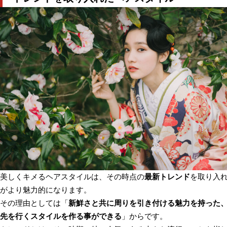
美しくキメるヘアスタイルは、その時点の
最新トレンド
を取り入
がより魅力的になります。
その理由としては「
新鮮さと共に周りを引き付ける魅力を持った
先を行くスタイルを作る事ができる
」からです。