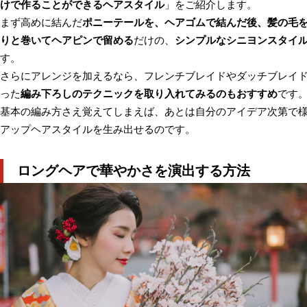
けで作ることができるヘアスタイル
」をご紹介します。
まず高めに結んだ
ポニーテールを、ヘアゴムで結んだ後、髪の毛
りと巻いてヘアピンで留める
だけの、
シンプルなシニヨンスタイ
す。
さらにアレンジを加えるなら、フレンチブレイドやダッチブレイ
った
編み下ろしのテクニックを取り入れてみるのもおすすめ
です
基本の編み方さえ覚えてしまえば、あとは自分のアイデア次第で
アップヘアスタイルを生み出せるのです。
ロングヘアで華やかさを演出する方法