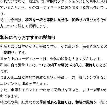
それだけでなく、最近では日常的なファッションとしても取り入
ていることから、そのコーディネートに頭を悩ませる方も多いで
う。
そこで今回は、
和装を一段と素敵に見せる、髪飾りの選び方やそ
方
について詳しく説明します。
和装に合うおすすめの髪飾り
和装と言えば華やかさが特徴ですが、その装いを一層引き立てる
「
髪飾り
」です。
首から上のコーディネートは、全体の印象を大きく左右します。
和装に合う髪飾りには、
つまみ細工や簪(かんざし)、花飾り
などが
ます。
つまみ細工は立体的で優雅な形状が特徴、一方、簪はシンプルな
エレガントな印象を与えます。
また、季節やイベントに合わせて花飾りを選ぶと、より一層華や
出できます。
特に桜や菊、紅葉などの
季節感ある花飾り
は、
和装の風情
を一段