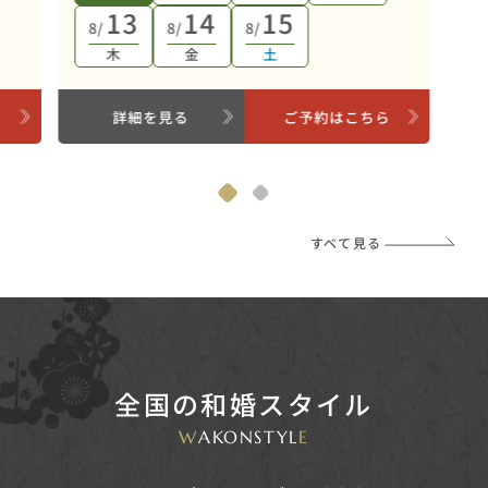
13
14
15
8/
8/
8/
木
金
土
ら
詳細を見る
ご予約はこちら
すべて見る
全国の和婚スタイル
W
AKONSTYL
E