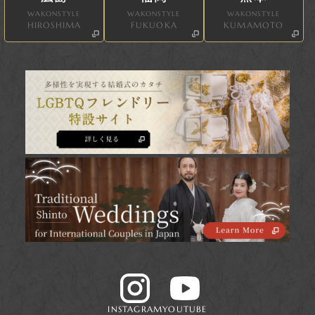
WAKONSTYLE
WAKONSTYLE
WAKONSTYLE
HIROSHIMA
FUKUOKA
KUMAMOTO
INSTAGRAM
YOUTUBE