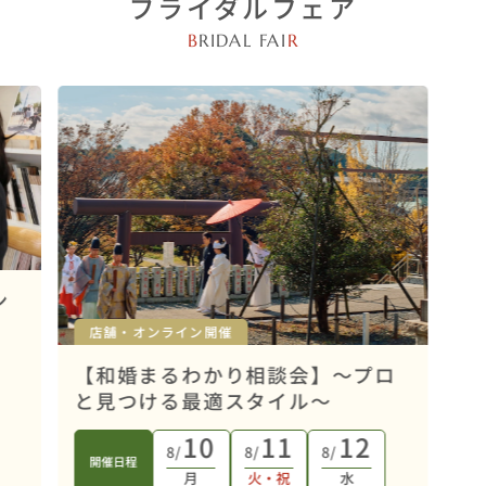
ブライダルフェア
B
RIDAL FAI
R
ン
店舗・オンライン開催
【和婚まるわかり相談会】～プロ
と見つける最適スタイル～
10
11
12
8/
8/
8/
開催日程
月
火・祝
水