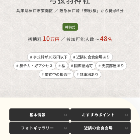
兵庫県神戸市東灘区
／
阪急神戸線「御影駅」から徒歩5分
神前式
10
48
初穂料
万円
／
参加可能人数〜
名
# 挙式料が10万円以下
# 近隣に会食会場あり
# 駅チカ・好アクセス
# 桜
# 国際結婚可
# 支度部屋あり
# 挙式中の撮影可
# 駐車場あり
基本情報
おすすめポイント
フォトギャラリー
近隣の会食会場