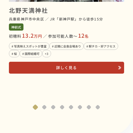
北野天満神社
兵庫県神戸市中央区
／
JR「新神戸駅」から徒歩15分
神前式
二
13.2
12
初穂料
万円
／
参加可能人数〜
名
兵庫
# 写真映えスポットが豊富
# 近隣に会食会場あり
# 駅チカ・好アクセス
神前
# 桜
# 国際結婚可
+3
初穂
# 
詳しく見る
# 