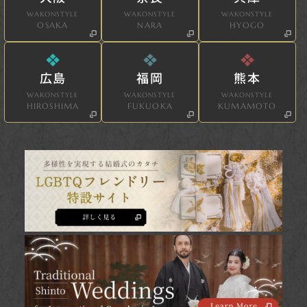
WAKONSTYLE
WAKONSTYLE
WAKONSTYLE
OSAKA
NARA
HYOGO
広島
福岡
熊本
WAKONSTYLE
WAKONSTYLE
WAKONSTYLE
HIROSHIMA
FUKUOKA
KUMAMOTO