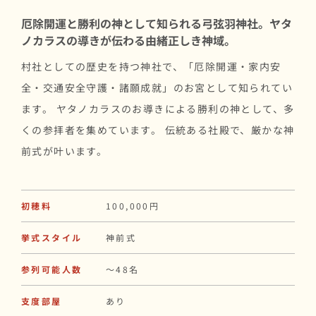
厄除開運と勝利の神として知られる弓弦羽神社。ヤタ
ノカラスの導きが伝わる由緒正しき神域。
村社としての歴史を持つ神社で、「厄除開運・家内安
全・交通安全守護・諸願成就」のお宮として知られてい
ます。 ヤタノカラスのお導きによる勝利の神として、多
くの参拝者を集めています。 伝統ある社殿で、厳かな神
前式が叶います。
初穂料
100,000円
挙式スタイル
神前式
参列可能人数
〜48名
支度部屋
あり