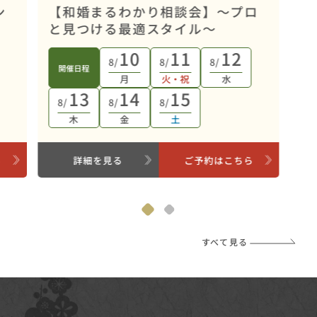
ン
【和婚まるわかり相談会】～プロ
と見つける最適スタイル～
10
11
12
8/
8/
8/
開催日程
月
火・祝
水
13
14
15
8/
8/
8/
木
金
土
ら
詳細を見る
ご予約はこちら
すべて見る