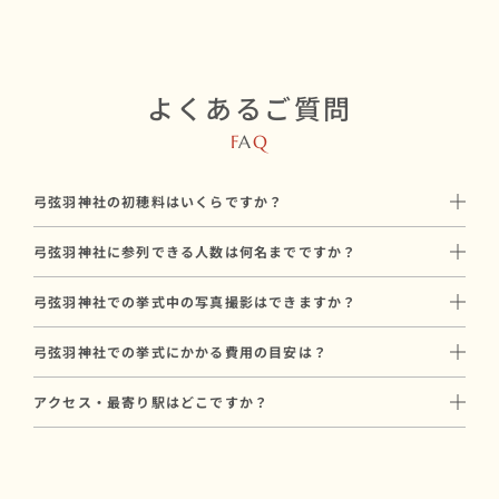
よくあるご質問
F
A
Q
弓弦羽神社の初穂料はいくらですか？
初穂料は100,000円です。
弓弦羽神社に参列できる人数は何名までですか？
神社に直接お納めいただく挙式のお礼で、和婚スタイルのプラン
弓弦羽神社には最大48名参列可能です。
料金とは別途必要です。
弓弦羽神社での挙式中の写真撮影はできますか？
親族中心の挙式から、少人数の友人を含めた挙式まで対応可能で
はい、弓弦羽神社では挙式中のプロカメラマンによる撮影が可能
す。
弓弦羽神社での挙式にかかる費用の目安は？
です。
参列人数に合わせたプランや会場のご提案も可能ですので、お気
弓弦羽神社での挙式にかかる基本費用は、合計199,000円〜が目
和婚スタイルでは和装に特化した経験豊富なカメラマンをご手配
軽にご相談ください。
アクセス・最寄り駅はどこですか？
安です（初穂料100,000円 ＋ プラン料金99,000円〜）。
いたします。
阪急神戸線 「御影駅」より徒歩5分。
初穂料は神社に直接お納めいただく費用で、プラン料金とは別途
撮影プランについてはお打ち合わせ時にご案内します。
駐車場もございます。
必要です。
写真撮影や会食を含むプランもあり、ご予算に合わせたご提案が