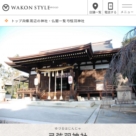
HYOGO
店舗一覧
電話する
トップ
兵庫周辺の神社・仏閣一覧
弓弦羽神社
ゆづるはじんじゃ
弓弦羽神社