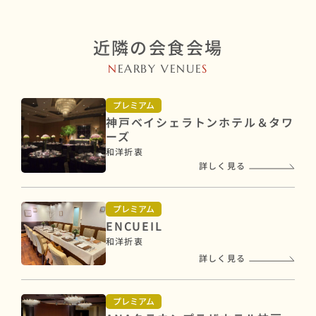
近隣の会食会場
N
EARBY VENUE
S
プレミアム
神戸ベイシェラトンホテル＆タワ
ーズ
和洋折衷
詳しく見る
プレミアム
ENCUEIL
和洋折衷
詳しく見る
プレミアム