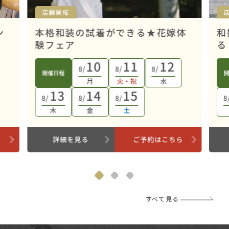
店舗開催
ン
本格和装の試着ができる★花嫁体
和
験フェア
る
10
11
12
8/
8/
8/
開催日程
月
火・祝
水
13
14
15
8/
8/
8/
8
木
金
土
ら
詳細を見る
ご予約はこちら
すべて見る