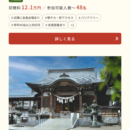
12.1
48
初穂料
万円
／
参加可能人数〜
名
# 近隣に会食会場あり
# 駅チカ・好アクセス
# バリアフリー
# 参列40名以上対応可
# 支度部屋あり
+2
詳しく見る