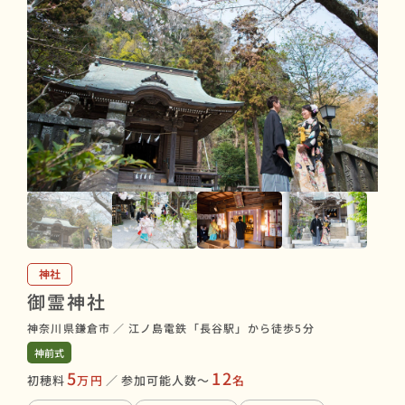
神社
御霊神社
神奈川県鎌倉市
／
江ノ島電鉄「長谷駅」から徒歩5分
神前式
5
12
初穂料
万円
／
参加可能人数〜
名