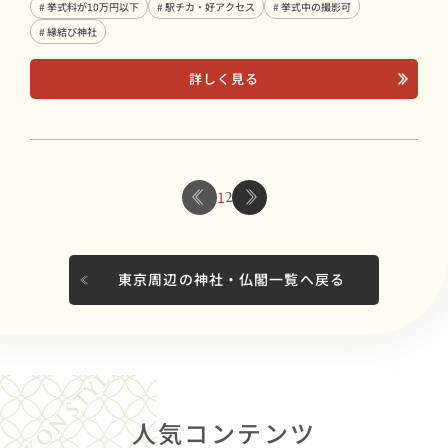
# 挙式料が10万円以下
# 駅チカ・好アクセス
# 挙式中の撮影可
# 縁結び神社
詳しく見る
1
2
東京周辺の神社・仏閣一覧へ戻る
人気コンテンツ