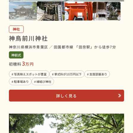
神社
神鳥前川神社
神奈川県横浜市青葉区
／
田園都市線 「田奈駅」から徒歩7分
神前式
3
初穂料
万円
# 写真映えスポットが豊富
# 挙式料が10万円以下
# 支度部屋あり
# 駐車場あり
# 縁結び神社
詳しく見る