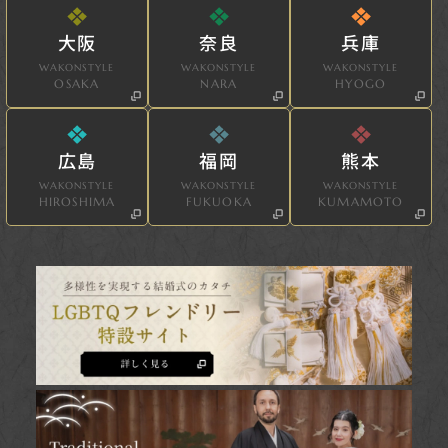
大阪
奈良
兵庫
WAKONSTYLE
WAKONSTYLE
WAKONSTYLE
OSAKA
NARA
HYOGO
広島
福岡
熊本
WAKONSTYLE
WAKONSTYLE
WAKONSTYLE
HIROSHIMA
FUKUOKA
KUMAMOTO