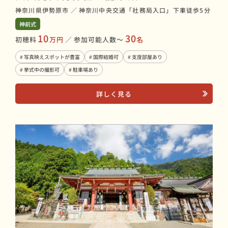
神奈川県伊勢原市
／
神奈川中央交通「社務局入口」下車徒歩5分
神前式
10
30
初穂料
万円
／
参加可能人数〜
名
# 写真映えスポットが豊富
# 国際結婚可
# 支度部屋あり
# 挙式中の撮影可
# 駐車場あり
詳しく見る