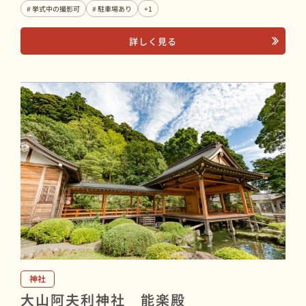
# 挙式中の撮影可
# 駐車場あり
+1
詳しく見る
神社
大山阿夫利神社 能楽殿