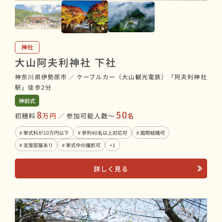
神社
大山阿夫利神社 下社
神奈川県伊勢原市
／
ケーブルカー（大山観光電鉄）「阿夫利神社
駅」徒歩2分
神前式
8
50
初穂料
万円
／
参加可能人数〜
名
# 挙式料が10万円以下
# 参列40名以上対応可
# 国際結婚可
# 支度部屋あり
# 挙式中の撮影可
+1
詳しく見る