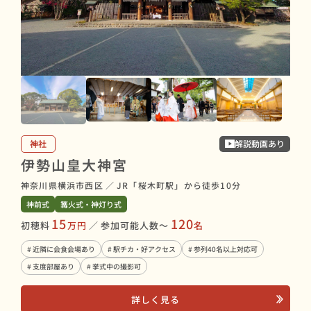
神社
解説動画あり
伊勢山皇大神宮
神奈川県横浜市西区
／
JR「桜木町駅」から徒歩10分
神前式
篝火式・神灯り式
15
120
初穂料
万円
／
参加可能人数〜
名
# 近隣に会食会場あり
# 駅チカ・好アクセス
# 参列40名以上対応可
# 支度部屋あり
# 挙式中の撮影可
詳しく見る