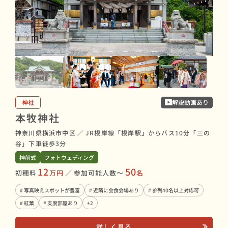
神社
解説動画あり
本牧神社
神奈川県横浜市中区
／
JR根岸線「根岸駅」からバス10分「三の
谷」下車徒歩3分
神前式
フォトウェディング
12
50
初穂料
万円
／
参加可能人数〜
名
# 写真映えスポットが豊富
# 近隣に会食会場あり
# 参列40名以上対応可
# 紅葉
# 支度部屋あり
+2
詳しく見る