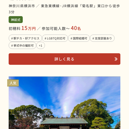
神奈川県横浜市
／
東急東横線･JR横浜線「菊名駅」東口から徒歩
3分
神前式
15
40
初穂料
万円
／
参加可能人数〜
名
# 駅チカ・好アクセス
# LGBTQ対応可
# 国際結婚可
# 支度部屋あり
# 挙式中の撮影可
+1
詳しく見る
人気