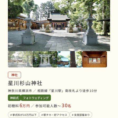
神社
星川杉山神社
神奈川県横浜市
／
相鉄線「星川駅」南改札より徒歩10分
神前式
フォトウェディング
6
30
初穂料
万円
／
参加可能人数〜
名
# 挙式料が10万円以下
# 駅チカ・好アクセス
# 支度部屋あり