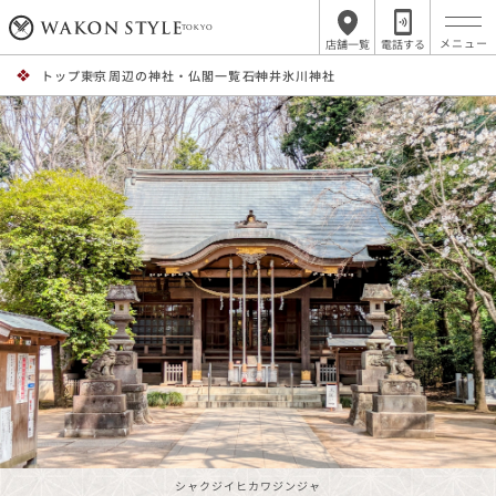
TOKYO
店舗一覧
電話する
トップ
東京周辺の神社・仏閣一覧
石神井氷川神社
シャクジイヒカワジンジャ