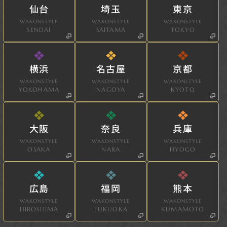
仙台
埼玉
東京
WAKONSTYLE
WAKONSTYLE
WAKONSTYLE
SENDAI
SAITAMA
TOKYO
横浜
名古屋
京都
WAKONSTYLE
WAKONSTYLE
WAKONSTYLE
YOKOHAMA
NAGOYA
KYOTO
大阪
奈良
兵庫
WAKONSTYLE
WAKONSTYLE
WAKONSTYLE
OSAKA
NARA
HYOGO
広島
福岡
熊本
WAKONSTYLE
WAKONSTYLE
WAKONSTYLE
HIROSHIMA
FUKUOKA
KUMAMOTO