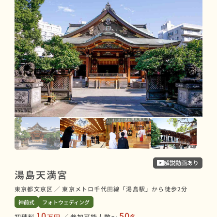
赤
解説動画あり
湯島天満宮
東京
東京都文京区
／
東京メトロ千代田線「湯島駅」から徒歩2分
神前
神前式
フォトウェディング
初穂
10
50
初穂料
万円
／
参加可能人数〜
名