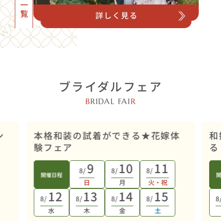
ブライダルフェア
B
RIDAL FAI
R
店舗開催
ン
本格和装の試着ができる★花嫁体
和
験フェア
る
9
10
11
8/
8/
8/
開催日程
日
月
火・祝
12
13
14
15
8/
8/
8/
8/
8
水
木
金
土