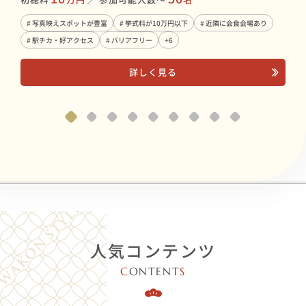
# 
# 写真映えスポットが豊富
# 挙式料が10万円以下
# 近隣に会食会場あり
# 
# 駅チカ・好アクセス
# バリアフリー
+6
詳しく見る
人気コンテンツ
C
ONTENT
S