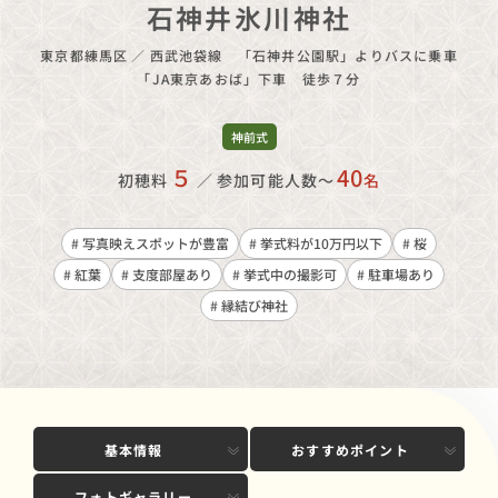
石神井氷川神社
東京都練馬区
／
西武池袋線 「石神井公園駅」よりバスに乗車
「JA東京あおば」下車 徒歩７分
神前式
５
40
初穂料
／
参加可能人数〜
名
# 写真映えスポットが豊富
# 挙式料が10万円以下
# 桜
# 紅葉
# 支度部屋あり
# 挙式中の撮影可
# 駐車場あり
# 縁結び神社
基本情報
おすすめポイント
フォトギャラリー