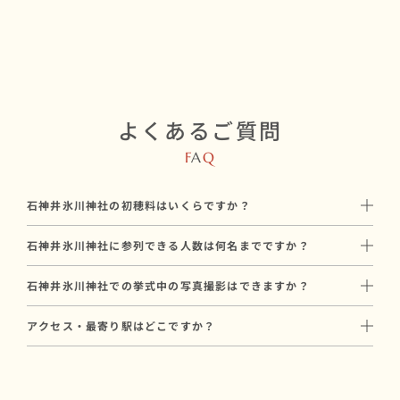
よくあるご質問
F
A
Q
石神井氷川神社の初穂料はいくらですか？
初穂料は50,000円/支度室料：20,000円です。
石神井氷川神社に参列できる人数は何名までですか？
神社に直接お納めいただく挙式のお礼で、和婚スタイルのプラン
石神井氷川神社には最大40名参列可能です。
料金とは別途必要です。
石神井氷川神社での挙式中の写真撮影はできますか？
親族中心の挙式から、少人数の友人を含めた挙式まで対応可能で
はい、石神井氷川神社では挙式中のプロカメラマンによる撮影が
す。
アクセス・最寄り駅はどこですか？
可能です。
参列人数に合わせたプランや会場のご提案も可能ですので、お気
西武池袋線 「石神井公園駅」よりバスに乗車「JA東京あおば」
和婚スタイルでは和装に特化した経験豊富なカメラマンをご手配
軽にご相談ください。
下車 徒歩７分。
いたします。
西武新宿線 「上石神井駅」よりバスに乗車「あたご橋」下車