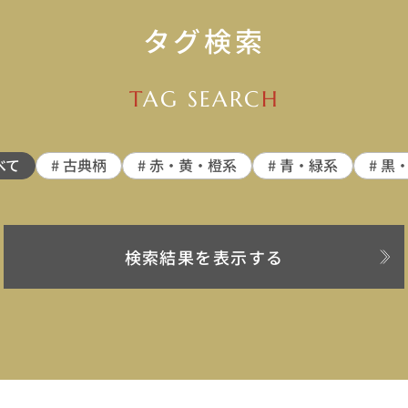
タグ検索
T
AG SEARC
H
べて
# 古典柄
# 赤・黄・橙系
# 青・緑系
# 黒
検索結果を表示する