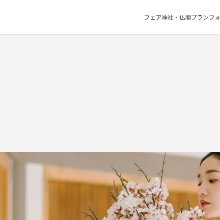
フェア
神社・仏閣
プラン
フ