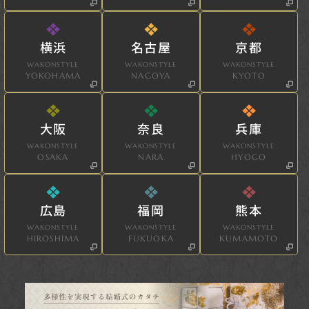
横浜
名古屋
京都
WAKONSTYLE
WAKONSTYLE
WAKONSTYLE
YOKOHAMA
NAGOYA
KYOTO
大阪
奈良
兵庫
WAKONSTYLE
WAKONSTYLE
WAKONSTYLE
OSAKA
NARA
HYOGO
広島
福岡
熊本
WAKONSTYLE
WAKONSTYLE
WAKONSTYLE
HIROSHIMA
FUKUOKA
KUMAMOTO