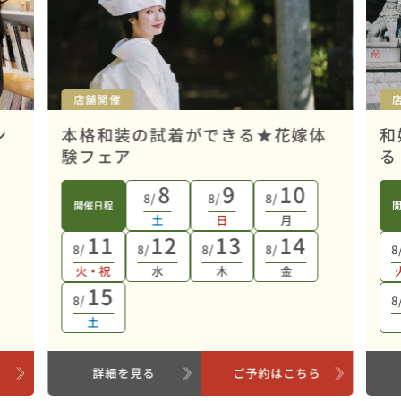
店舗開催
ン
本格和装の試着ができる★花嫁体
和
験フェア
る
8
9
10
8/
8/
8/
開催日程
土
日
月
11
12
13
14
8/
8/
8/
8/
8
火・祝
水
木
金
15
8/
8
土
ら
詳細を見る
ご予約はこちら