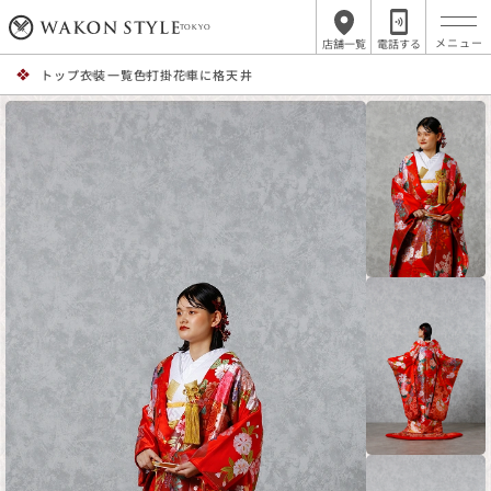
TOKYO
店舗一覧
電話する
トップ
衣装一覧
色打掛
花車に格天井