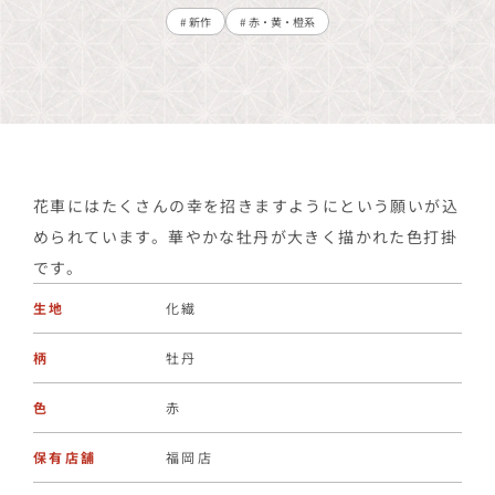
# 新作
# 赤・黄・橙系
花車にはたくさんの幸を招きますようにという願いが込
められています。華やかな牡丹が大きく描かれた色打掛
です。
生地
化繊
柄
牡丹
色
赤
保有店舗
福岡店