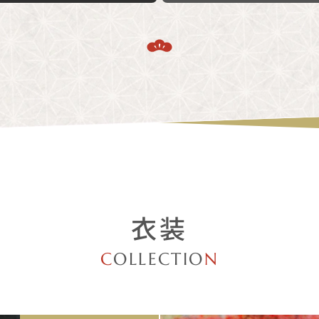
衣装
C
OLLECTIO
N