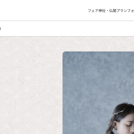
フェア
神社・仏閣
プラン
フ
0