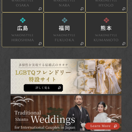
WAKONSTYLE
WAKONSTYLE
WAKONSTYLE
OSAKA
NARA
HYOGO
広島
福岡
熊本
WAKONSTYLE
WAKONSTYLE
WAKONSTYLE
HIROSHIMA
FUKUOKA
KUMAMOTO