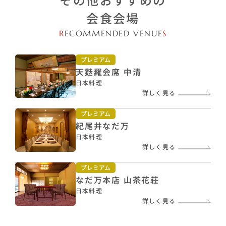
会食会場
R
ECOMMENDED VENUE
S
プレミアム
天麩羅会席 中清
日本料理
詳しく見る
プレミアム
紀尾井なだ万
日本料理
詳しく見る
プレミアム
なだ万本店 山茶花荘
日本料理
詳しく見る