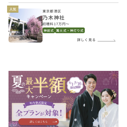
人気
東京都港区
乃木神社
初穂料17万円〜
神前式
篝火式・神灯り式
詳しく見る