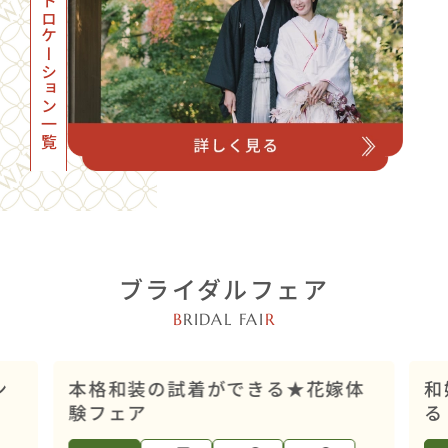
フォトロケーション一覧
ブライダルフェア
B
RIDAL FAI
R
店舗開催
ン
本格和装の試着ができる★花嫁体
和
験フェア
る