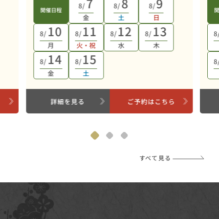
7
8
9
8/
8/
8/
開催日程
金
土
日
10
11
12
13
8/
8/
8/
8/
8
月
火・祝
水
木
14
15
8/
8/
8
金
土
ら
詳細を見る
ご予約はこちら
すべて見る