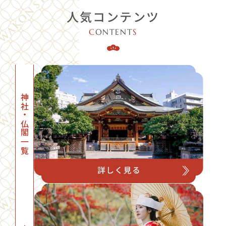
・
割烹とんぼ
：〜70名 / 14,300円〜（税込）
人気コンテンツ
・
日比谷松本楼
：〜80名 / 18,700円〜（税込）
・
人形町今半 上野広小路店
：〜60名 / 23,100円〜（税込）
C
ONTENT
S
など
※その他、ご予算に合わせて最適な会場をご紹介します。
神社・仏閣一覧