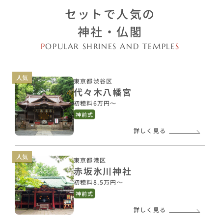
セットで人気の
神社・仏閣
P
OPULAR SHRINES AND TEMPLE
S
人気
東京都渋谷区
代々木八幡宮
初穂料6万円〜
神前式
詳しく見る
人気
東京都港区
赤坂氷川神社
初穂料8.5万円〜
神前式
詳しく見る