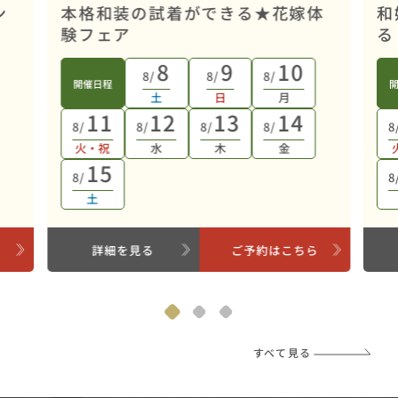
ン
本格和装の試着ができる★花嫁体
和
験フェア
る
8
9
10
8/
8/
8/
開催日程
土
日
月
11
12
13
14
8/
8/
8/
8/
8
火・祝
水
木
金
15
8/
8
土
ら
詳細を見る
ご予約はこちら
すべて見る