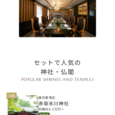
セットで人気の
神社・仏閣
P
OPULAR SHRINES AND TEMPLE
S
人気
東京都港区
赤坂氷川神社
初穂料8.5万円〜
神前式