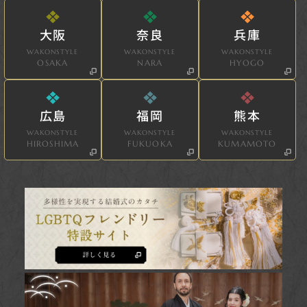
大阪
奈良
兵庫
WAKONSTYLE
WAKONSTYLE
WAKONSTYLE
OSAKA
NARA
HYOGO
広島
福岡
熊本
WAKONSTYLE
WAKONSTYLE
WAKONSTYLE
HIROSHIMA
FUKUOKA
KUMAMOTO