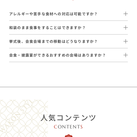
アレルギーや苦手な食材への対応は可能ですか？
はい、ほぼ全ての提携会場で対応可能です。
和装のまま食事をすることはできますか？
はい、可能です。
【対応例】
挙式後、会食会場までの移動はどうなりますか？
提携会場では、和装のままお食事をお楽しみいただけます。
・特定のアレルギー食材除去
通常はタクシーでご移動いただいております。
・ご懐妊中の方への「生もの以外のメニュー」
会食・披露宴ができるおすすめの会場はありますか？
会場の距離や参列人数に応じて、ハイヤーや送迎バスのご手配も
はい、ございます。和婚スタイルが厳選した提携会場をご案内し
承っております（一部エリアを除く）。
招待状の返信で事前に把握し、シェフと調整いたします。
ています。
【提携会場の一例】
・
天麩羅会席 中清
：〜28名 / 23,100円〜（税込）
・
割烹とんぼ
：〜70名 / 14,300円〜（税込）
人気コンテンツ
・
日比谷松本楼
：〜80名 / 18,700円〜（税込）
・
人形町今半 上野広小路店
：〜60名 / 23,100円〜（税込）
C
ONTENT
S
など