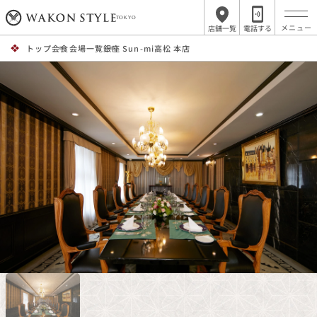
TOKYO
店舗一覧
電話する
トップ
会食会場一覧
銀座 Sun-mi高松 本店