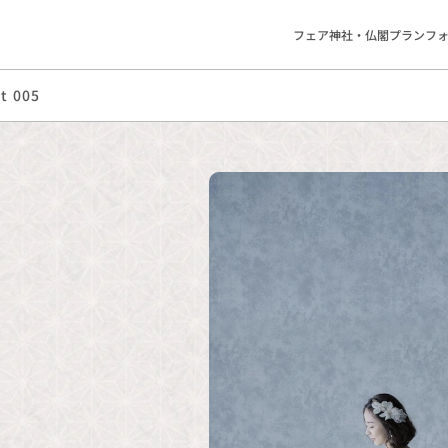
フェア
神社・仏閣
プラン
フ
t 005