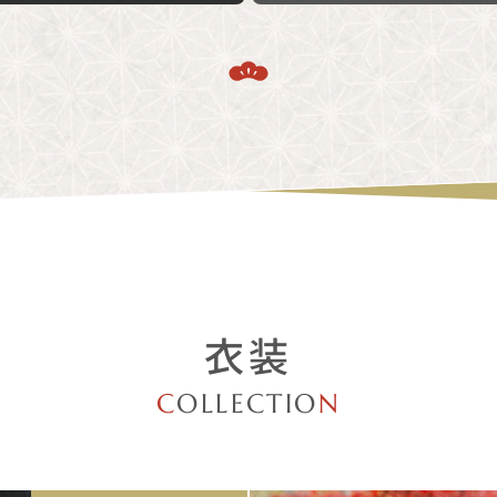
衣装
C
OLLECTIO
N