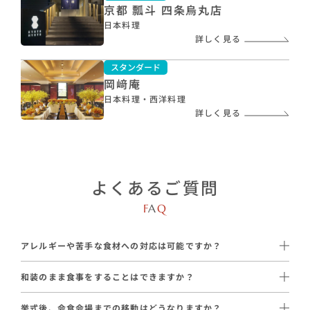
京都 瓢斗 四条烏丸店
日本料理
詳しく見る
スタンダード
岡﨑庵
日本料理・西洋料理
詳しく見る
よくあるご質問
F
A
Q
アレルギーや苦手な食材への対応は可能ですか？
はい、ほぼ全ての提携会場で対応可能です。
和装のまま食事をすることはできますか？
はい、可能です。
【対応例】
挙式後、会食会場までの移動はどうなりますか？