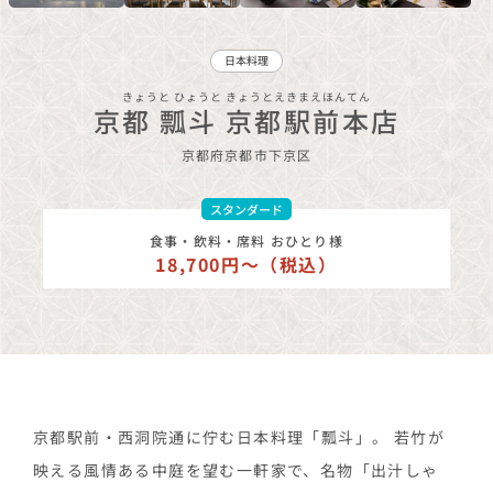
日本料理
きょうと ひょうと きょうとえきまえほんてん
京都 瓢斗 京都駅前本店
京都府
京都市下京区
スタンダード
食事・飲料・席料 おひとり様
18,700円〜（税込）
京都駅前・西洞院通に佇む日本料理「瓢斗」。 若竹が
映える風情ある中庭を望む一軒家で、名物「出汁しゃ