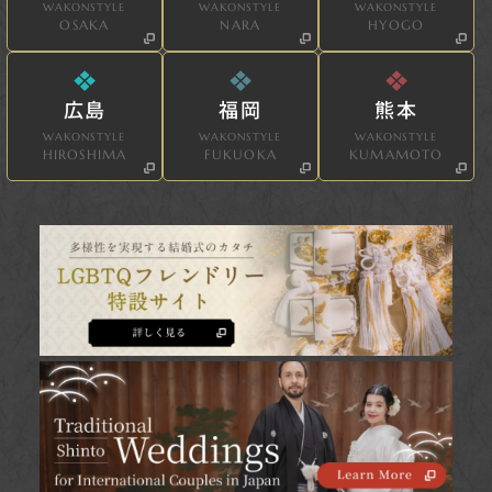
WAKONSTYLE
WAKONSTYLE
WAKONSTYLE
OSAKA
NARA
HYOGO
広島
福岡
熊本
WAKONSTYLE
WAKONSTYLE
WAKONSTYLE
HIROSHIMA
FUKUOKA
KUMAMOTO