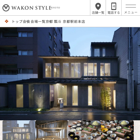
KYOTO
店舗一覧
電話する
トップ
会食会場一覧
京都 瓢斗 京都駅前本店