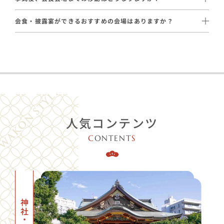
提携会場では、和装のままお食事をお楽しみいただけます。
・特定のアレルギー食材除去
通常はタクシーでご移動いただいております。
・ご懐妊中の方への「生もの以外のメニュー」
会食・披露宴ができるおすすめの会場はありますか？
会場の距離や参列人数に応じて、ハイヤーや送迎バスのご手配も
はい、ございます。和婚スタイルが厳選した提携会場をご案内し
承っております（一部エリアを除く）。
招待状の返信で事前に把握し、シェフと調整いたします。
ています。
【提携会場の一例】
・
田鶴
：〜38名 / 23,100円～（税込）
・僧伽小野 京都新町別邸：〜50名 / 14,300円〜（税込）
人気コンテンツ
・
京都 瓢斗 四条烏丸店
：〜70名 / 18,700円〜（税込）
など
C
ONTENT
S
※その他、ご予算に合わせて最適な会場をご紹介します。