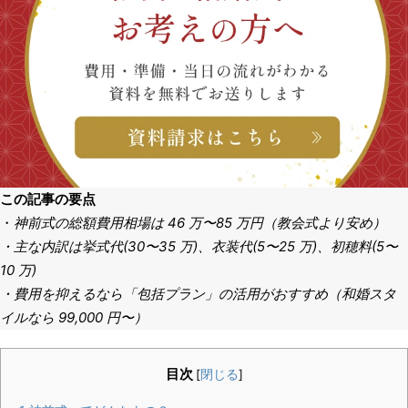
この記事の要点
・
神前式の総額費用相場は 46 万〜85 万円（教会式より安め）
・主な内訳は挙式代(30〜35 万)、衣装代(5〜25 万)、初穂料(5〜
10 万)
・費用を抑えるなら「包括プラン」の活用がおすすめ（和婚スタ
イルなら 99,000 円〜）
目次
[
閉じる
]