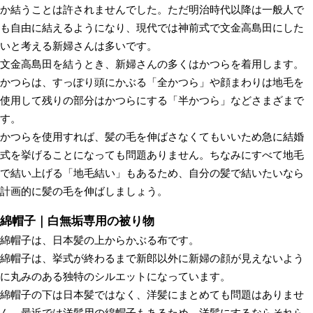
か結うことは許されませんでした。ただ明治時代以降は一般人で
も自由に結えるようになり、現代では神前式で文金高島田にした
いと考える新婦さんは多いです。
文金高島田を結うとき、新婦さんの多くはかつらを着用します。
かつらは、すっぽり頭にかぶる「全かつら」や顔まわりは地毛を
使用して残りの部分はかつらにする「半かつら」などさまざまで
す。
かつらを使用すれば、髪の毛を伸ばさなくてもいいため急に結婚
式を挙げることになっても問題ありません。ちなみにすべて地毛
で結い上げる「地毛結い」もあるため、自分の髪で結いたいなら
計画的に髪の毛を伸ばしましょう。
綿帽子｜白無垢専用の被り物
綿帽子は、日本髪の上からかぶる布です。
綿帽子は、挙式が終わるまで新郎以外に新婦の顔が見えないよう
に丸みのある独特のシルエットになっています。
綿帽子の下は日本髪ではなく、洋髪にまとめても問題はありませ
ん。最近では洋髪用の綿帽子もあるため、洋髪にするならそれら