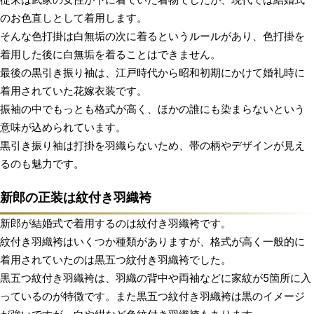
のお色直しとして着用します。
そんな色打掛は白無垢の次に着るというルールがあり、色打掛を
着用した後に白無垢を着ることはできません。
最後の黒引き振り袖は、江戸時代から昭和初期にかけて婚礼時に
着用されていた花嫁衣装です。
振袖の中でもっとも格式が高く、ほかの誰にも染まらないという
意味が込められています。
黒引き振り袖は打掛を羽織らないため、帯の柄やデザインが見え
るのも魅力です。
新郎の正装は紋付き羽織袴
新郎が結婚式で着用するのは紋付き羽織袴です。
紋付き羽織袴はいくつか種類がありますが、格式が高く一般的に
着用されていたのは黒五つ紋付き羽織袴でした。
黒五つ紋付き羽織袴は、羽織の背中や両袖などに家紋が5箇所に入
っているのが特徴です。また黒五つ紋付き羽織袴は黒のイメージ