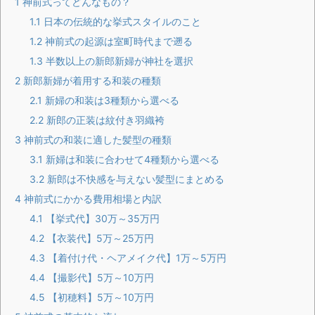
1
神前式ってどんなもの？
1.1
日本の伝統的な挙式スタイルのこと
1.2
神前式の起源は室町時代まで遡る
1.3
半数以上の新郎新婦が神社を選択
2
新郎新婦が着用する和装の種類
2.1
新婦の和装は3種類から選べる
2.2
新郎の正装は紋付き羽織袴
3
神前式の和装に適した髪型の種類
3.1
新婦は和装に合わせて4種類から選べる
3.2
新郎は不快感を与えない髪型にまとめる
4
神前式にかかる費用相場と内訳
4.1
【挙式代】30万～35万円
4.2
【衣装代】5万～25万円
4.3
【着付け代・ヘアメイク代】1万～5万円
4.4
【撮影代】5万～10万円
4.5
【初穂料】5万～10万円