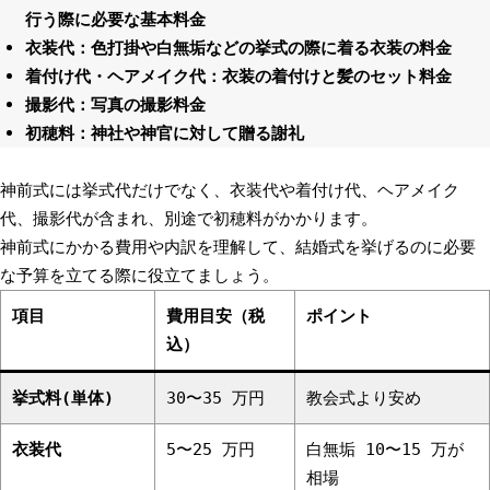
行う際に必要な基本料金
衣装代：色打掛や白無垢などの挙式の際に着る衣装の料金
着付け代・ヘアメイク代：衣装の着付けと髪のセット料金
撮影代：写真の撮影料金
初穂料：神社や神官に対して贈る謝礼
神前式には挙式代だけでなく、衣装代や着付け代、ヘアメイク
代、撮影代が含まれ、別途で初穂料がかかります。
神前式にかかる費用や内訳を理解して、結婚式を挙げるのに必要
な予算を立てる際に役立てましょう。
項目
費用目安（税
ポイント
込）
挙式料(単体)
30〜35 万円
教会式より安め
衣装代
5〜25 万円
白無垢 10〜15 万が
相場