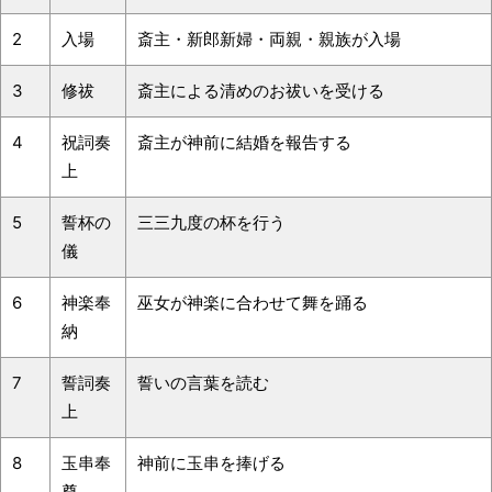
2
入場
斎主・新郎新婦・両親・親族が入場
3
修祓
斎主による清めのお祓いを受ける
4
祝詞奏
斎主が神前に結婚を報告する
上
5
誓杯の
三三九度の杯を行う
儀
6
神楽奉
巫女が神楽に合わせて舞を踊る
納
7
誓詞奏
誓いの言葉を読む
上
8
玉串奉
神前に玉串を捧げる
奠