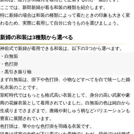
ここでは、新郎新婦が着る和装の種類を紹介します。
特に新婦の場合は和装の種類によって着たときの印象も大きく変
わるため、実際に着用して自分に合うものを選びましょう。
新婦の和装は3種類から選べる
神前式で新婦が着用できる和装は、以下の3つから選べます。
・白無垢
・色打掛
・黒引き振り袖
まず白無垢は、掛下や色打掛、小物などすべてを白で統一した婚
礼衣装のことです。
室町時代ではもっとも格式高い衣装として、身分の高い武家や豪
商の花嫁衣装として着用されていました。白無垢の色は純白から
生成りまでさまざまで、唐織や刺しゅう柄などバリエーションも
豊富に展開されています。
色打掛は、華やかな色打掛を羽織る衣装です。
従来は武家の女性が下に着ていた着物でしたが、現代では結婚式