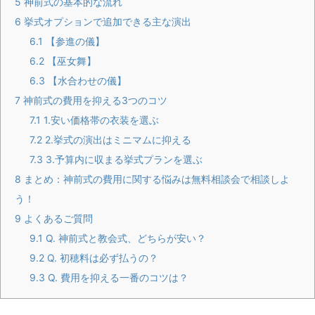
5
神前式の基本的な流れ
6
挙式オプションで追加できる主な演出
6.1
【参進の儀】
6.2
【巫女舞】
6.3
【水合わせの儀】
7
神前式の費用を抑える3つのコツ
7.1
1.安い価格帯の衣装を選ぶ
7.2
2.挙式の演出はミニマムに抑える
7.3
3.予算内に収まる挙式プランを選ぶ
8
まとめ：神前式の費用に関する悩みは無料相談会で相談しよ
う！
9
よくあるご質問
9.1
Q. 神前式と教会式、どちらが安い？
9.2
Q. 初穂料は必ず払うの？
9.3
Q. 費用を抑える一番のコツは？